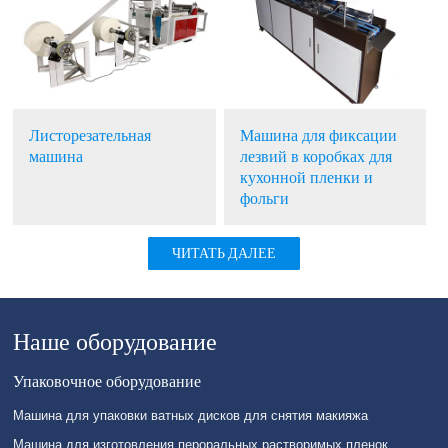
Листорезательная
Машина для фиксации
машина
лезвий в коробках для
кухонной пленки и
фольги
ЧИТАТЬ ДАЛЕЕ
Наше оборудование
Упаковочное оборудование
Машина для упаковки ватных дисков для снятия макияжа
Машина для изготовления пероральных растворимых пленок