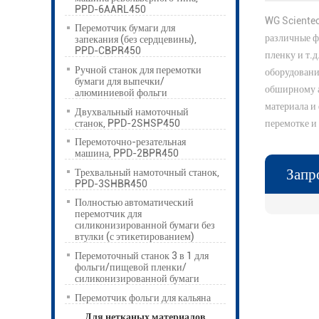
PPD-6AARL450
WG Scientec
Перемотчик бумаги для
различные ф
запекания (без сердцевины),
PPD-CBPR450
пленку и т.
Ручной станок для перемотки
оборудовани
бумаги для выпечки/
обширному а
алюминиевой фольги
материала и
Двухвальный намоточный
станок, PPD-2SHSP450
перемотке и
Перемоточно-резательная
машина, PPD-2BPR450
Запр
Трехвальный намоточный станок,
PPD-3SHBR450
Полностью автоматический
перемотчик для
силиконизированной бумаги без
втулки (с этикетированием)
Перемоточный станок 3 в 1 для
фольги/пищевой пленки/
силиконизированной бумаги
Перемотчик фольги для кальяна
Для нетканых материалов