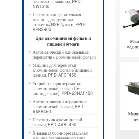
резательная машина, PPD-
NW1300
Перемоточно-резательная
машина для рулонных
этикеток/NSR бумаги, PPD-
APRS900
Для алюминиевой фольги и
Маши
пищевой бумаги
медиц
Автоматический одновальный
перемотчик алюминиевой фольги
Машина для перемотки
алюминиевой фольги/пищевой
пленки, PPD-AFCF450
Устройство для перемотки
алюминиевой фольги (6-
шпиндельное), PPD-6SHAF450
Автоматический перемотчик
алюминиевой фольги, PPD-
AAFR450
Машин
нет
Перемотчик алюминиевой
фольги, PPD-AARL450
6-вальная бобинорезательная
машина револьверного типа,