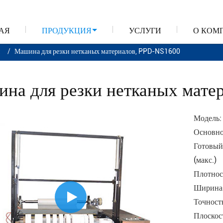
АЯ
ПРОДУКЦИЯ
УСЛУГИ
О КОМ
и
Машина для резки нетканых материалов, PPD-NS1600
на для резки нетканых мате
Модель
Основно
Готовый
(макс.)
Плотнос
Ширина 
Точност
Плоскос