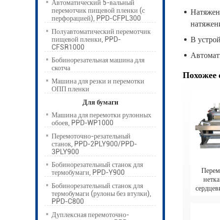
Автоматический 5-вальный
перемотчик пищевой пленки (с
Натяжен
перфорацией), PPD-CFPL300
натяжен
Полуавтоматический перемотчик
В устрой
пищевой пленки, PPD-
CFSR1000
Автомат
Бобинорезательная машина для
скотча
Похожее 
Машина для резки и перемотки
ОПП пленки
Для бумаги
Машина для перемотки рулонных
обоев, PPD-WP1000
Перемоточно-резательный
станок, PPD-2PLY900/PPD-
3PLY900
Бобинорезательный станок для
Перем
термобумаги, PPD-Y900
нетка
Бобинорезательный станок для
сердце
термобумаги (рулоны без втулки),
PPD-C800
Дуплексная перемоточно-