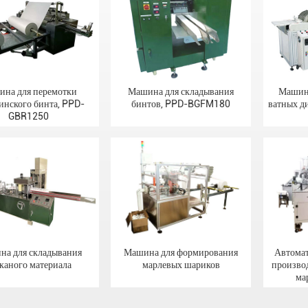
на для перемотки
Машина для складывания
Машина
инского бинта, PPD-
бинтов, PPD-BGFM180
ватных 
GBR1250
а для складывания
Машина для формирования
Автомат
каного материала
марлевых шариков
произво
ма