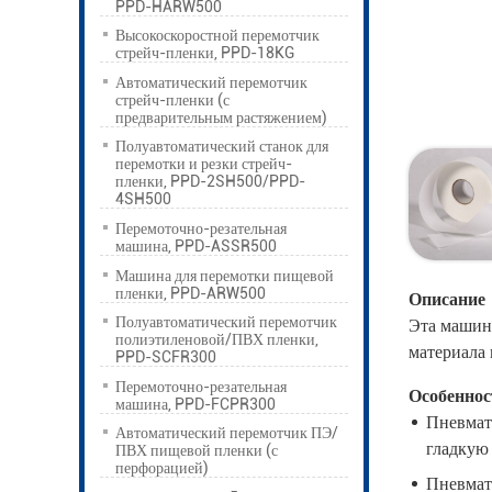
PPD-HARW500
Высокоскоростной перемотчик
стрейч-пленки, PPD-18KG
Автоматический перемотчик
стрейч-пленки (с
предварительным растяжением)
Полуавтоматический станок для
перемотки и резки стрейч-
пленки, PPD-2SH500/PPD-
4SH500
Перемоточно-резательная
машина, PPD-ASSR500
Машина для перемотки пищевой
пленки, PPD-ARW500
Описание
Полуавтоматический перемотчик
Эта машина
полиэтиленовой/ПВХ пленки,
материала 
PPD-SCFR300
Перемоточно-резательная
Особеннос
машина, PPD-FCPR300
Пневмати
Автоматический перемотчик ПЭ/
гладкую
ПВХ пищевой пленки (с
перфорацией)
Пневмат