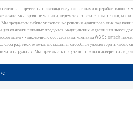
h специализируется на производстве упаковочных и перерабатывающих 
асовочно-укупорочные машины, перемоточно-резательные станки, машины
д. Мы предлагаем гибкие упаковочные решения, адаптированные под ваши к
е для упаковки пищевых продуктов, медицинских изделий или любой дру
ссортименту упаковочного оборудования, компания WG Scientech также 
 флексографические печатные машины, способные удовлетворить любые с
 печати на рулонах. Мы стремимся к получению полного доверия со сторо
ос