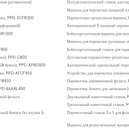
ьным растяжением)
Полуавтоматический станок для п
Машина для перемотки пищевой 
енки, PPD-SCFR300
Перемоточно-резательная машина
ерфорацией)
Автоматический 5-вальный перемо
FSR1000
Бобинорезательная машина для ско
Машина для перемотки рулонных 
Y900
Бобинорезательный станок для те
улки), PPD-C800
Дуплексная перемоточно-резател
NSR бумаги, PPD-APRS900
Автоматический одновальный пер
нки, PPD-AFCF450
Устройство для перемотки алюмин
AFR450
Перемотчик алюминиевой фольги
 PPD-6AARL450
Перемотчик бумаги для запекания 
евой фольги
Двухвальный намоточный станок
Трехвальный намоточный станок,
ной бумаги без втулки (с
Перемоточный станок 3 в 1 для ф
Машина для резки нетканых матер