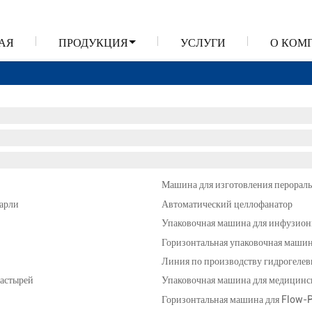
АЯ
ПРОДУКЦИЯ
УСЛУГИ
О КОМ
Машина для изготовления перорал
арли
Автоматический целлофанатор
Упаковочная машина для инфузио
Горизонтальная упаковочная маши
Линия по производству гидрогелев
ластырей
Упаковочная машина для медицинс
Горизонтальная машина для Flow-Pa