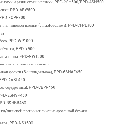
еремотки и резки стрейч-пленки, PPD-2SH500/PPD-4SH500
пленки, PPD-ARW500
, PPD-FCPR300
тчик пищевой пленки (с перфорацией), PPD-CFPL300
тча
обоев, PPD-WP1000
рмобумаги, PPD-Y900
ьная машина, PPD-NW1300
емотчик алюминиевой фольги
иевой фольги (6-шпиндельное), PPD-6SHAF450
, PPD-AARL450
(без сердцевины), PPD-CBPR450
, PPD-2SHSP450
 PPD-3SHBR450
ольги/пищевой пленки/силиконизированной бумаги
иалов, PPD-NS1600