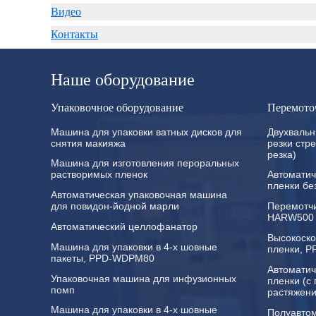
Видео
Контакты
Наше оборудование
Упаковочное оборудование
Перемото
Машина для упаковки ватных дисков для
Двухвальн
снятия макияжа
резки стр
резка)
Машина для изготовления пероральных
растворимых пленок
Автоматич
пленки бе
Автоматическая упаковочная машина
для повидон-йодной марли
Перемотчи
HARW500
Автоматический целлофанатор
Высокоско
Машина для упаковки в 4-х шовные
пленки, 
пакеты, PPD-WDPM80
Автоматич
Упаковочная машина для инфузионных
пленки (с
помп
растяжен
Машина для упаковки в 4-х шовные
Полуавтом