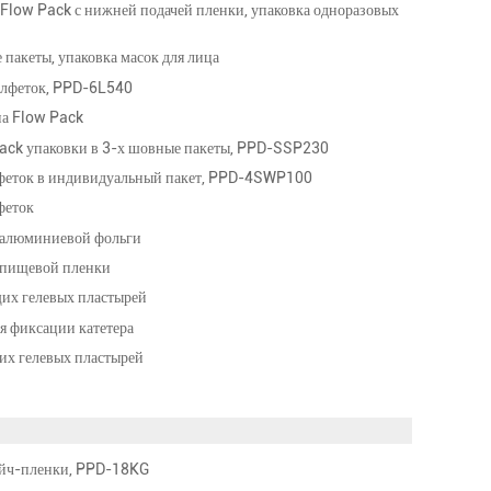
 Flow Pack с нижней подачей пленки, упаковка одноразовых
пакеты, упаковка масок для лица
алфеток, PPD-6L540
на Flow Pack
Pack упаковки в 3-х шовные пакеты, PPD-SSP230
феток в индивидуальный пакет, PPD-4SWP100
феток
 алюминиевой фольги
 пищевой пленки
их гелевых пластырей
я фиксации катетера
их гелевых пластырей
ейч-пленки, PPD-18KG