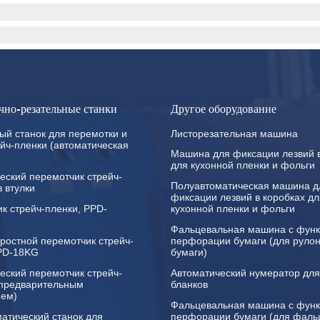
чно-резательные станки
Другое оборудование
ый станок для перемотки и
Листорезательная машина
ейч-пленки (автоматическая
Машина для фиксации лезвий в
для кухонной пленки и фольги
еский перемотчик стрейч-
Полуавтоматическая машина д
з втулки
фиксации лезвий в коробках дл
к стрейч-пленки, PPD-
кухонной пленки и фольги
Фальцевальная машина с фун
ростной перемотчик стрейч-
перфорации бумаги (для руло
PPD-18KG
бумаги)
еский перемотчик стрейч-
Автоматический нумератор для
 предварительным
бланков
ием)
Фальцевальная машина с фун
атический станок для
перфорации бумаги (для фаль