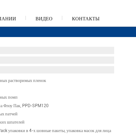
ПАНИИ
ВИДЕО
КОНТАКТЫ
ьных растворимых пленок
нных помп
на Флоу Пак, PPD-SPM120
ых патчей
ких шпателей
ck упаковки в 4-х шовные пакеты, упаковка масок для лица