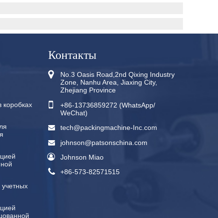
Контакты
No.3 Oasis Road,2nd Qixing Industry
Zone, Nanhu Area, Jiaxing City,
Zhejiang Province
 коробках
+86-13736859272 (WhatsApp/
WeChat)
ля
tech@packingmachine-Inc.com
я
johnson@patsonschina.com
кцией
Johnson Miao
нной
+86-573-82571515
 учетных
кцией
цованной