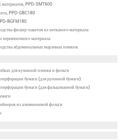
х материалов, PPD-SMT600
бинта, PPD-GBC180
 PPD-BGFM180
одства фильтр-пакетов из нетканого материала
и перевязочного материала
водства абдоминальных марлевых повязок
обках для кухонной пленки и фольги
перфорации бумаги (для рулонной бумаги)
перфорации бумаги (для фальцованной бумаги)
бумаги
тейнеров из алюминиевой фольги
к